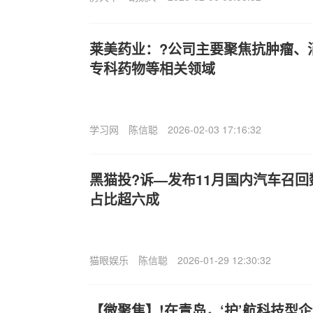
莱美药业：?公司主要聚焦抗肿瘤、
专科药物等相关领域
学习网
陈信聪
2026-02-03 17:16:32
黑猫投?诉—发布11月国内汽车召
占比超六成
猫眼娱乐
陈信聪
2026-01-29 12:30:32
【微聚焦】!在青岛，‘护’航科技型