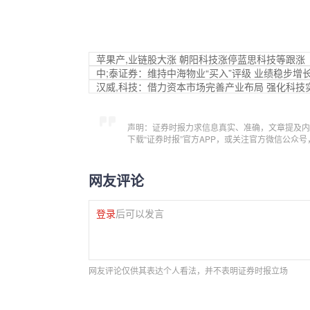
苹果产,业链股大涨 朝阳科技涨停蓝思科技等跟涨
中;泰证券：维持中海物业“买入”评级 业绩稳步增
汉威,科技：借力资本市场完善产业布局 强化科技
声明：证券时报力求信息真实、准确，文章提及内
下载“证券时报”官方APP，或关注官方微信公众
网友评论
登录
后可以发言
网友评论仅供其表达个人看法，并不表明证券时报立场