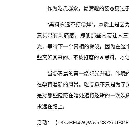
作为吃瓜群众，最清醒的姿态莫过
“黑料永远不打🙂烊”，本质上是
真实带有刺痛感，即便那些内幕让人三
光，等待下一个真相的揭晓。因为在这
些突如其来的、不被打磨的🔥黑料，才
当🙂清晨的第一缕阳光升起，昨晚
在孕育着新的风暴。吃🙂瓜不只是为了
是对那些隐藏在暗处运行逻辑的一次次
永远在路上。
活动：【
hKszRFt4WyWwhC373uUSCF