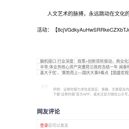
人文艺术的脉搏，永远跳动在文化
活动：【
8cjVGdkyAuHwSRRkeCZXbTJ
脑机接口.行业深度：政策+创新双轮驱动，商业
半导,体业务核心资产突遭荷兰政府冻结一年 闻泰
喜大于忧‘、’乘势而上—国庆大事9看点【国盛宏
声明：证券时报力求信息真实、准确，文章提及内
下载“证券时报”官方APP，或关注官方微信公众
网友评论
登录
后可以发言