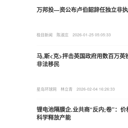
万邦投—资公布卢伯韶辞任独立非执
极目新闻
陈淑庄
2026-01-25 05:05:33
马,斯<克>抨击英国政府用数百万英
非法移民
星岛环球网
林立青
2026-02-04 16:26:33
锂电池隔膜企.业共商“反内;卷”：
科学释放产能