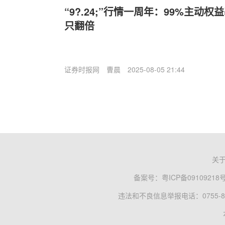
“9?.24;”行情一周年：99%主动权
只翻倍
证券时报网
曹晨
2025-08-05 21:44
关
备案号：
粤ICP备09109218
违法和不良信息举报电话：0755-83