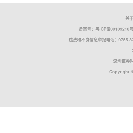
关
备案号：
粤ICP备09109218
违法和不良信息举报电话：0755-835
深圳证券
Copyright ©