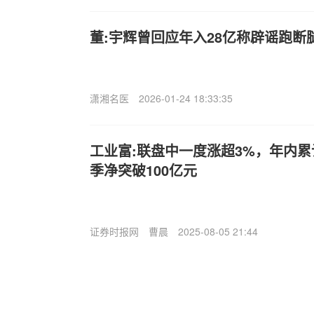
董:宇辉曾回应年入28亿称辟谣跑断
潇湘名医
2026-01-24 18:33:35
工业富:联盘中一度涨超3%，年内累
季净突破100亿元
证券时报网
曹晨
2025-08-05 21:44