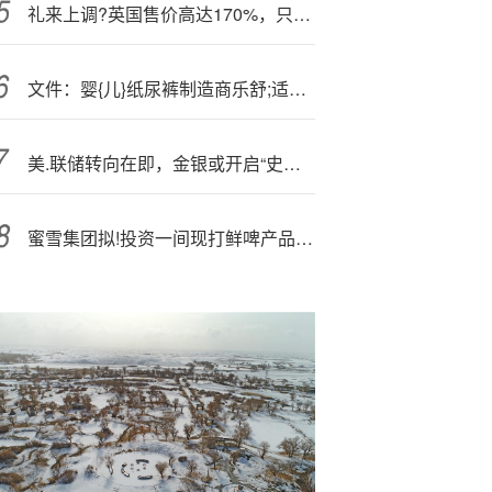
礼来上调?英国售价高达170%，只因特朗普抱怨“伦敦减肥药比美国便宜的多”
文件：婴{儿}纸尿裤制造商乐舒;适评估投资者对香港IPO的兴趣
美.联储转向在即，金银或开启“史诗级行情”，表现应远超股票
蜜雪集团拟!投资一间现打鲜啤产品公司 把握现打鲜啤行业发展机遇