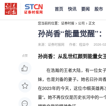
首页
快讯
要闻
股市
您当前的位置：
证券时报
>
公司
>
正文
孙尚香“能量觉醒”：
来源：证券时报网
作者：程益中
2026-02
孙尚香：从乱世红颜到能量女
点赞
在浩瀚的王者大陆，有一位女
妹，也是刘备的妻子。她名曰孙尚
在2023年的今天，这位巾帼英雄
量”。她不再仅仅是历史长河中的一