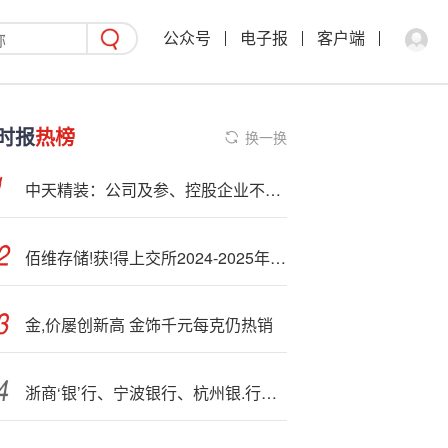
公众号
电子报
客户端
时报
热榜
换一换
中天精装：公司及参、控股企业不存在因!依赖—国外关键设备而被卡脖子的情形
佰维存储!获!得上交所2024-2025年度信息披露A级评价
金,价屡创新高 金饰千元每克仍热销
浙商‘银’行、宁波银行、杭州银.行：谁是上半年“浙系一哥”？