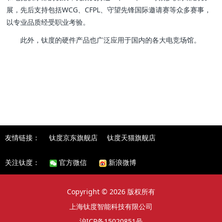
展，先后支持包括WCG、CFPL、守望先锋国际邀请赛等众多赛事，
以专业品质经受职业考验。
此外，钛度的硬件产品也广泛应用于国内的各大电竞场馆。
友情链接：
钛度京东旗舰店
钛度天猫旗舰店
关注钛度：
官方微信
新浪微博
Copyright © 2026 版权所有
上海钛度智能科技有限公司
沪ICP备15020851号