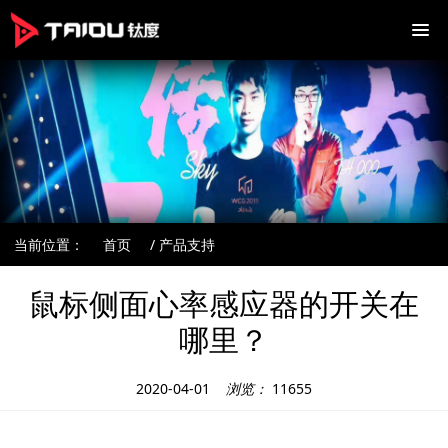
当前位置：
首页
/ 产品支持
鼠标侧面心率感应器的开关在
哪里？
2020-04-01
浏览：
11655