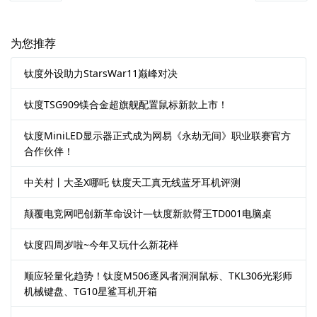
为您推荐
钛度外设助力StarsWar11巅峰对决
钛度TSG909镁合金超旗舰配置鼠标新款上市！
钛度MiniLED显示器正式成为网易《永劫无间》职业联赛官方
合作伙伴！
中关村丨大圣X哪吒 钛度天工真无线蓝牙耳机评测
颠覆电竞网吧创新革命设计—钛度新款臂王TD001电脑桌
钛度四周岁啦~今年又玩什么新花样
顺应轻量化趋势！钛度M506逐风者洞洞鼠标、TKL306光彩师
机械键盘、TG10星鲨耳机开箱