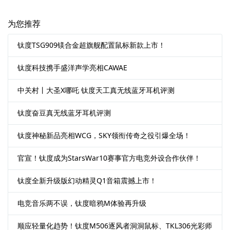
为您推荐
钛度TSG909镁合金超旗舰配置鼠标新款上市！
钛度科技携手盛洋声学亮相CAWAE
中关村丨大圣X哪吒 钛度天工真无线蓝牙耳机评测
钛度奋豆真无线蓝牙耳机评测
钛度神秘新品亮相WCG，SKY领衔传奇之役引爆全场！
官宣！钛度成为StarsWar10赛事官方电竞外设合作伙伴！
钛度全新升级版幻动精灵Q1音箱震撼上市！
电竞音乐两不误，钛度暗鸦M体验再升级
顺应轻量化趋势！钛度M506逐风者洞洞鼠标、TKL306光彩师