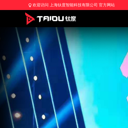
欢迎访问 上海钛度智能科技有限公司 官方网站