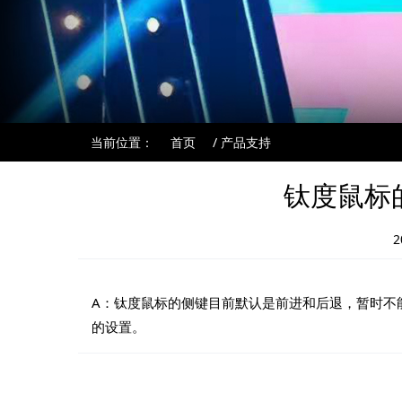
当前位置：
首页
/ 产品支持
钛度鼠标
2
A：钛度鼠标的侧键目前默认是前进和后退，暂时不
的设置。