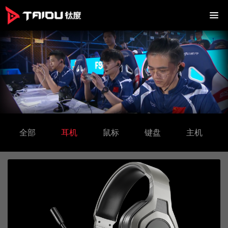
全部
耳机
鼠标
键盘
主机