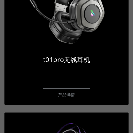
t01pro无线耳机
产品详情