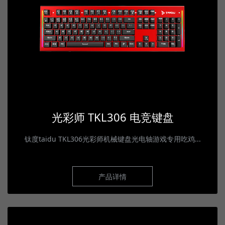
光彩师 TKL306 电竞键盘
钛度taidu TKL306光彩师机械键盘光电轴游戏专用吃鸡...
产品详情