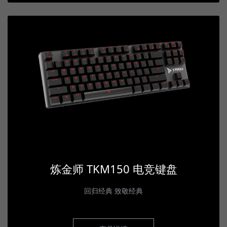
炼金师 TKM150 电竞键盘
回归经典 致敬经典