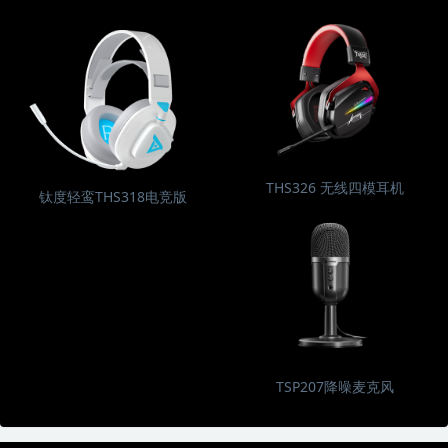
THS326 无线四模耳机
钛度轻鸾THS318电竞版
TSP207降噪麦克风