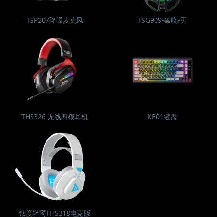
TSP207降噪麦克风
TSG909-破晓-刃
THS326 无线四模耳机
KB01键盘
钛度轻鸾THS318电竞版