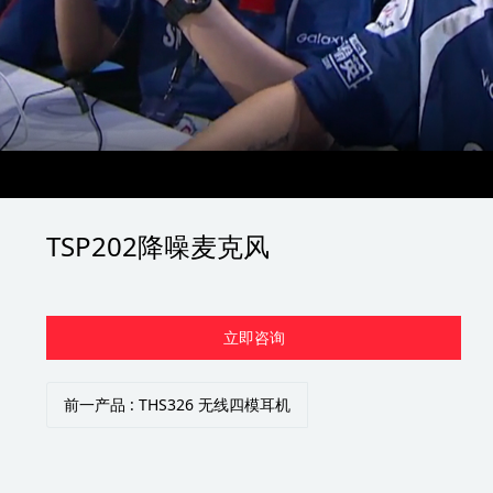
TSP202降噪麦克风
立即咨询
前一产品
: THS326 无线四模耳机