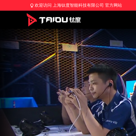
欢迎访问 上海钛度智能科技有限公司 官方网站