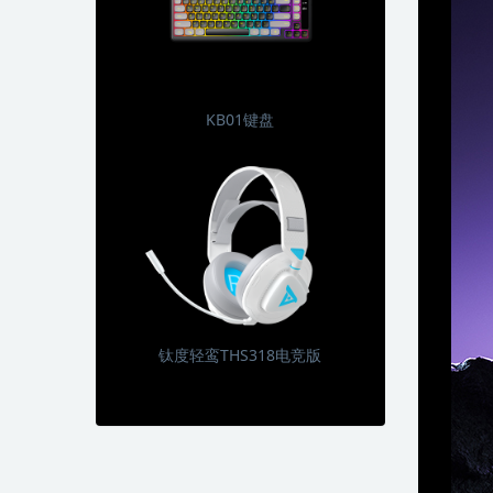
KB01键盘
钛度轻鸾THS318电竞版