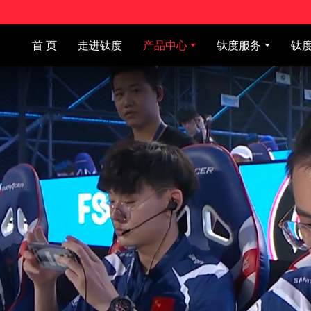
首 页
走进钛度
产品中心
钛度服务
钛