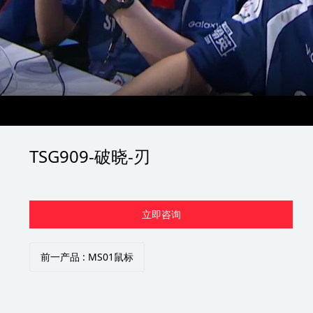
TSG909-破晓-刃
立即咨询
前一产品
: MS01鼠标