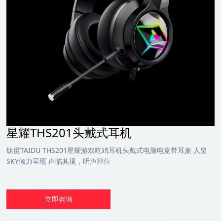
星耀THS201头戴式耳机
钛度TAIDU THS201星耀游戏吃鸡耳机头戴式电脑电竞带耳麦 人皇
SKY倾力呈现 声临其境，听声辩位
立即咨询