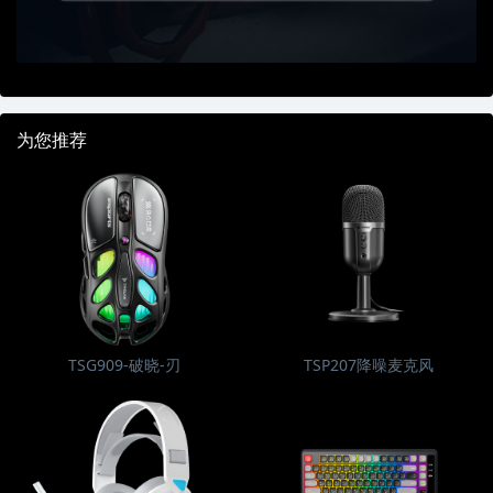
为您推荐
TSG909-破晓-刃
TSP207降噪麦克风