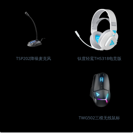
TSP202降噪麦克风
钛度轻鸾THS318电竞版
TWG502三模无线鼠标