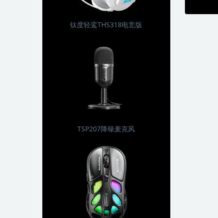
钛度轻鸾THS318电竞版
TSP207降噪麦克风