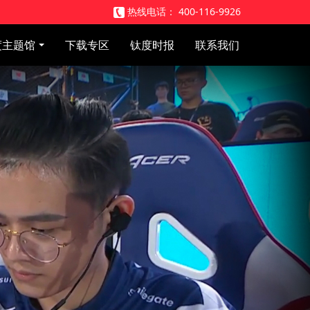
热线电话：
400-116-9926
度主题馆
下载专区
钛度时报
联系我们