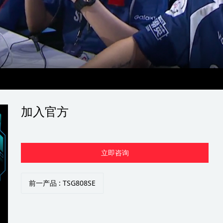
加入官方
立即咨询
前一产品
: TSG808SE