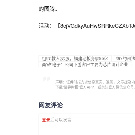
的图腾。
活动：【
8cjVGdkyAuHwSRRkeCZXbTJ
组!团教人;炒股，福建老板身家95亿
纽?约州
甬‘矽’电子：公司下游客户主要为芯片设计企业
声明：证券时报力求信息真实、准确，文章提及内
下载“证券时报”官方APP，或关注官方微信公众
网友评论
登录
后可以发言