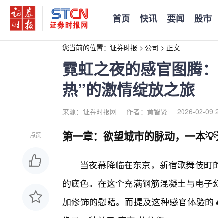
首页
快讯
要闻
股市
您当前的位置：
证券时报
>
公司
>
正文
霓虹之夜的感官图腾：
热”的激情绽放之旅
来源：证券时报网
作者：黄智贤
2026-02-09 
第一章：欲望城市的脉动，一本
点赞
当夜幕降临在东京，新宿歌舞伎町
的底色。在这个充满钢筋混凝土与电子
加修饰的慰藉。而提及这种感官体验的