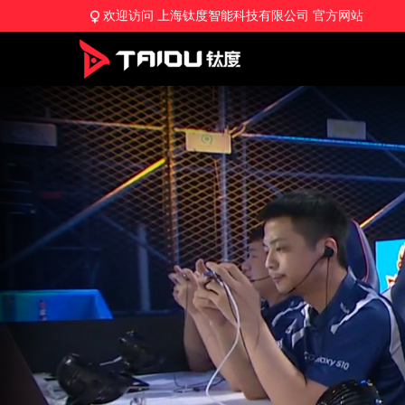
欢迎访问 上海钛度智能科技有限公司 官方网站