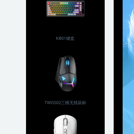
KB01键盘
TWG502三模无线鼠标