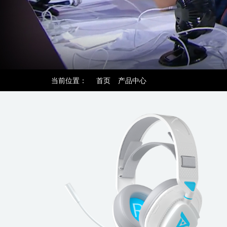
当前位置：
首页
产品中心