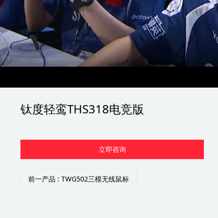
钛度轻鸾THS318电竞版
立即咨询
前一产品
: TWG502三模无线鼠标