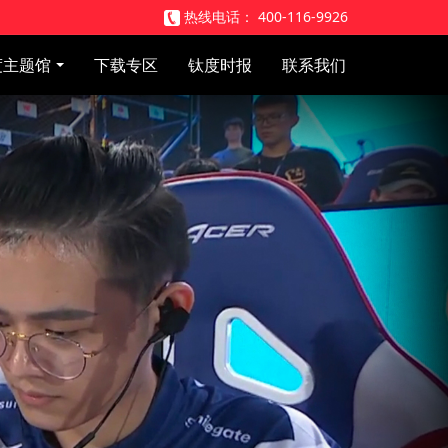
热线电话：
400-116-9926
度主题馆
下载专区
钛度时报
联系我们