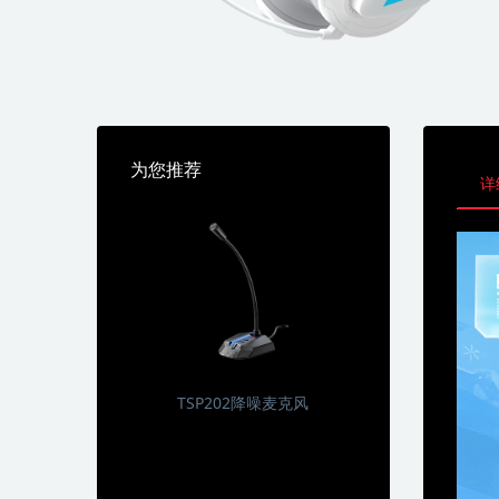
为您推荐
详
TSP202降噪麦克风