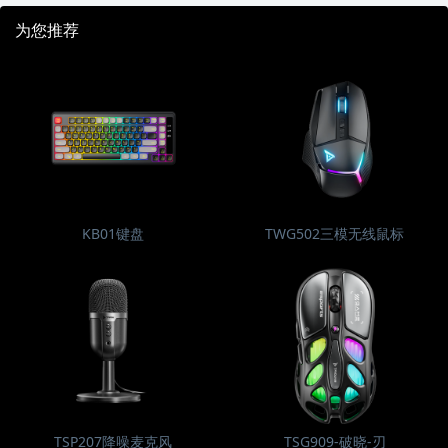
为您推荐
KB01键盘
TWG502三模无线鼠标
TSP207降噪麦克风
TSG909-破晓-刃