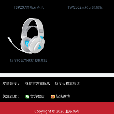
TSP207降噪麦克风
TWG502三模无线鼠标
钛度轻鸾THS318电竞版
友情链接：
钛度京东旗舰店
钛度天猫旗舰店
关注钛度：
官方微信
新浪微博
Copyright © 2026 版权所有